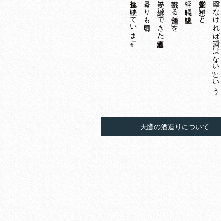
進化し続けています。
「今日よりも明日」、
受け継いできた天鷹酒造。
「挑戦する酒造り」を
常に時代に先駆け
創業者の想いと、
「辛口でなければ酒ではない」という
天鷹の酒造りについて