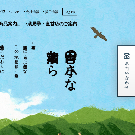
プ
レシピ
会社情報
採用情報
English
商品案内
蔵見学・直営店のご案内
天鷹酒造のこだわりは、
この地に根を張り、百余年。
日本酒造りに適した自然豊かな
栃木県大田原市。
酒蔵から
田舎の小さな