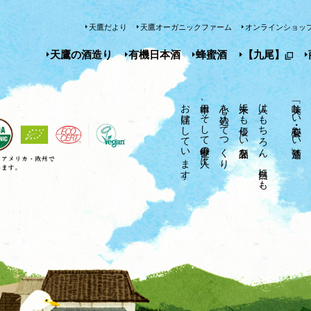
天鷹だより
天鷹オーガニックファーム
オンラインショッ
天鷹の酒造り
有機日本酒
蜂蜜酒
【九尾】
お届けしています。
日本中、そして世界中の人々に
心を込めてつくり、
未来にも優しい製品を
人はもちろん、自然にも、
「美味しい・安心・楽しい」酒造り。