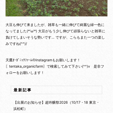
大豆も伸びて来ましたが、雑草も一緒に伸びて綺麗な緑一色に
なってました(*’ω’*) 大豆がもう少し伸びて頑張らないと雑草に
負けてしまいそうな勢いです… ですが、こらもまた一つの楽し
みですね(^^)/
天鷹ｵｰｶﾞﾆｯｸﾌｧｰﾑのInstagramもお願いします！
〖tentaka_organicfarm〗で検索してみて下さい(^^)v 是非フ
ォローをお願いします！
最新記事
【出展のお知らせ】超吟醸祭2026（10/17・18 東京・
浜松町）