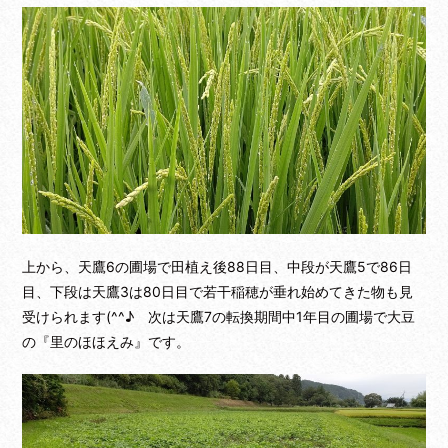
上から、天鷹6の圃場で田植え後88日目、中段が天鷹5で86日
目、下段は天鷹3は80日目で若干稲穂が垂れ始めてきた物も見
受けられます(^^♪ 次は天鷹7の転換期間中1年目の圃場で大豆
の『里のほほえみ』です。