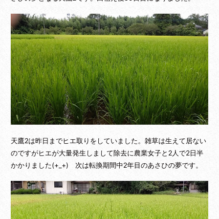
天鷹2は昨日までヒエ取りをしていました。雑草は生えて居ない
のですがヒエが大量発生しまして除去に農業女子と2人で2日半
かかりました(+_+) 次は転換期間中2年目のあさひの夢です。