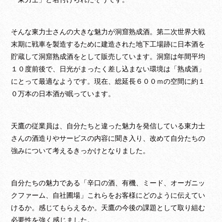
そんな東力士さんの大きな魅力が洞窟熟成酒。第二次世界大戦
末期に戦車を製造するために建造された地下工場跡に日本酒を
貯蔵して洞窟熟成酒をとして販売しています。洞窟は年間平均
１０度前後で、日光がまったく差し込まない環境は「熟成酒」
にとって最適なようです。現在、総延長６００ｍの空間に約１
０万本の日本酒が眠っています。
天鷹の従業員は、自分たちと違った魅力を発信している東力士
さんの酒造りやサービスの内容に聞き入り、改めて自分たちの
強みについて考えるきっかけとなりました。
自分たちの魅力である「辛口の酒、有機、ミード、オーガニッ
クファーム、自社圃場」これらをお客様にどのように伝えてい
けるか。感じてもらえるか。天鷹の今後の課題として取り組む
必要性を強く感じました。