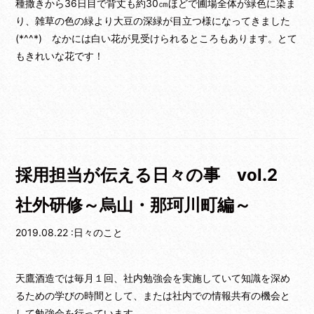
種撒きから36日目で背丈も約30㎝ほどで圃場全体が緑色に染ま
り、雑草の色の緑より大豆の深緑が目立つ様になってきました
(*^^*) なかには白い花が見受けられるところもあります。とて
もきれいな花です！
採用担当が伝える日々の事 vol.2
社外研修～烏山・那珂川町編～
2019.08.22 :日々のこと
天鷹酒造では毎月１回、社内勉強会を実施していて知識を深め
るための学びの時間として、または社内での情報共有の機会と
して勉強会を行っています。